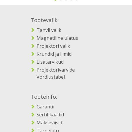
Tootevalik:
Tahvli valik
Magnetiline ulatus
Projektori valik
Krundid ja liimid
Lisatarvikud
Projektorivarvide
Vordlustabel
Tooteinfo:
Garantii
Sertifikaadid
Makseviisid
Tarneinfo