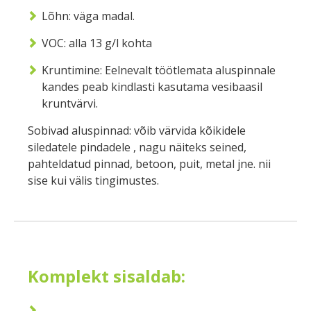
Lõhn: väga madal.
VOC: alla 13 g/l kohta
Kruntimine: Eelnevalt töötlemata aluspinnale
kandes peab kindlasti kasutama vesibaasil
kruntvärvi.
Sobivad aluspinnad: võib värvida kõikidele
siledatele pindadele , nagu näiteks seined,
pahteldatud pinnad, betoon, puit, metal jne. nii
sise kui välis tingimustes.
Komplekt sisaldab: