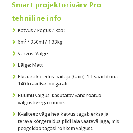
Smart projektorivärv Pro
tehniline info
Katvus / kogus / kaal:
6m² / 950ml / 1.33kg
Värvus: Valge
Läige: Matt
Ekraani karedus näitaja (Gain): 1.1 vaadatuna
140 kraadise nurga alt.
Ruumu valgus: kasutatav vähendatud
valgustusega ruumis
Kvaliteet: väga hea katvus tagab erksa ja
terava kõrgeraldus pildi laia vaateväljaga, mis
peegeldab tagasi rohkem valgust.