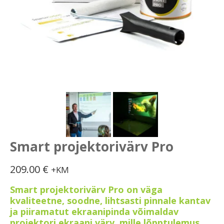
Smart projektorivärv Pro
209.00
€
+KM
Smart projektorivärv Pro on väga
kvaliteetne, soodne, lihtsasti pinnale kantav
ja piiramatut ekraanipinda võimaldav
projektori ekraani värv, mille lõpptulemus