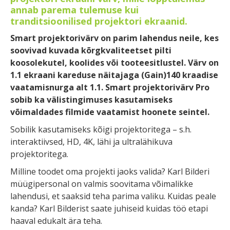
annab parema tulemuse kui
tranditsioonilised projektori ekraanid.
Smart projektorivärv on parim lahendus neile, kes
soovivad kuvada kõrgkvaliteetset pilti
koosolekutel, koolides või tooteesitlustel. Värv on
1.1 ekraani kareduse näitajaga (Gain)140 kraadise
vaatamisnurga alt 1.1. Smart projektorivärv Pro
sobib ka välistingimuses kasutamiseks
võimaldades filmide vaatamist hoonete seintel.
Sobilik kasutamiseks kõigi projektoritega – s.h.
interaktiivsed, HD, 4K, lähi ja ultralähikuva
projektoritega.
Milline toodet oma projekti jaoks valida? Karl Bilderi
müügipersonal on valmis soovitama võimalikke
lahendusi, et saaksid teha parima valiku. Kuidas peale
kanda? Karl Bilderist saate juhiseid kuidas töö etapi
haaval edukalt ära teha.