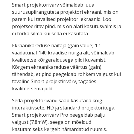
Smart projektorivärv võimaldab luua
suurusupiiranguteta projektori ekraani, mis on
parem kui tavalised projektori ekraanid. Loo
projetseeritav pind, mis on alati kasutusvalmis ja
ei torka silma kui seda ei kasutata.
Ekraanikareduse näitaja (gain value) 1.1
vaadatunaf 140 kraadise nurga alt, võimaldab
kvaliteetse kõrgeraldusega pildi kuvamist.
Kõrgem ekraanikareduse väärtus (gain)
tähendab, et pind peegeldab rohkem valgust kui
tavaline Smart projektirivärv, tagades
kvaliteetsema pildi.
Seda projektorivärvi saab kasutada kõigi
interaktiivsete, HD ja standard projektoritega.
Smart projektorivärv Pro peegeldab palju
valgust (7.8mW), seega on mõeldud
kasutamiseks kergelt hämardatud ruumis.