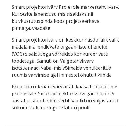
Smart projektorivärv Pro ei ole markertahvlivärv.
Kui otsite lahendust, mis sisaldaks nii
kuivkustutuspinda koos projetseeritava
pinnaga, vaadake
Smart projektorivärv on keskkonnasõbralik valik
madalaima lendlevate orgaaniliste ühendite
(VOC) sisaldusega võrreldes konkureerivate
toodetega. Samuti on Valgetahvlivärv
isotsüanaadi vaba, mis võimalda ventileeritud
ruumis värvimise ajal inimestel ohutult viibida.
Projektori ekraani värv aitab kaasa töö ja loome
protsessile. Smart projektorivärvi garantii on 5
aastat ja standardite sertifikaadid on väljastanud
sõltumatude uuringute labori poolt.