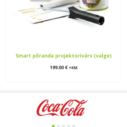
Smart põranda projektorivärv (valge)
199.00
€
+KM
LISA KORVI