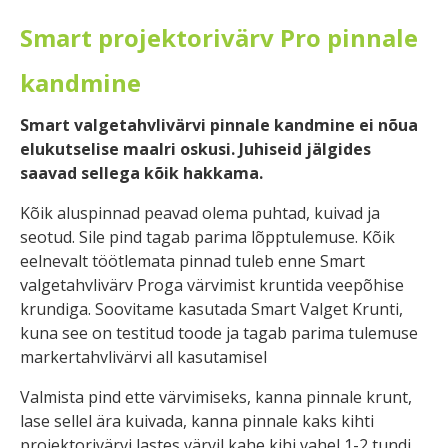
Smart projektorivärv Pro pinnale
kandmine
Smart valgetahvlivärvi pinnale kandmine ei nõua
elukutselise maalri oskusi. Juhiseid jälgides
saavad sellega kõik hakkama.
Kõik aluspinnad peavad olema puhtad, kuivad ja
seotud. Sile pind tagab parima lõpptulemuse. Kõik
eelnevalt töötlemata pinnad tuleb enne Smart
valgetahvlivärv Proga värvimist kruntida veepõhise
krundiga. Soovitame kasutada Smart Valget Krunti,
kuna see on testitud toode ja tagab parima tulemuse
markertahvlivärvi all kasutamisel
Valmista pind ette värvimiseks, kanna pinnale krunt,
lase sellel ära kuivada, kanna pinnale kaks kihti
projektorivärvi lastes värvil kahe kihi vahel 1-2 tundi