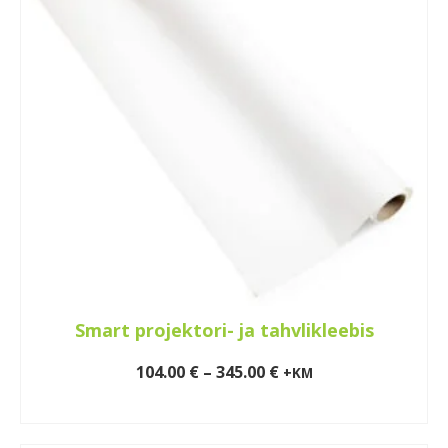
The
options
may
be
chosen
on
the
product
page
Smart projektori- ja tahvlikleebis
Price
104.00
€
–
345.00
€
+KM
range:
VALI
104.00 €
This
through