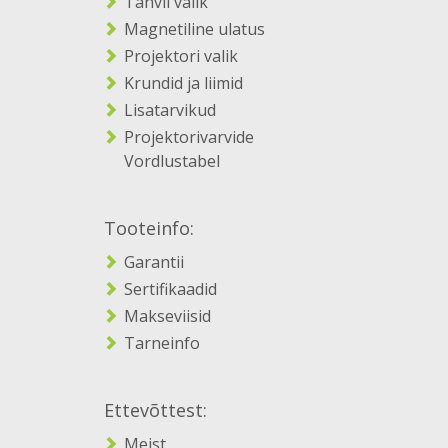
Tahvli valik
Magnetiline ulatus
Projektori valik
Krundid ja liimid
Lisatarvikud
Projektorivarvide
Vordlustabel
Tooteinfo:
Garantii
Sertifikaadid
Makseviisid
Tarneinfo
Ettevõttest:
Meist