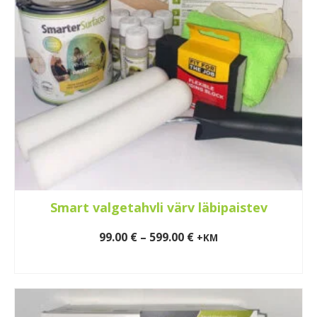
may
be
chosen
on
the
product
page
Smart valgetahvli värv läbipaistev
Price
99.00
€
–
599.00
€
+KM
range:
VALI
99.00 €
This
through
product
599.00 €
has