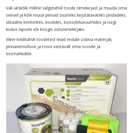
Vali ükskõik milline valgetahvli toode nimekirjast ja muuda oma
seinad ja kõik muud pinnad suurteks kirjutatavateks pindadeks.
Ideaalne kontorites, koolides, koosolekuruumides ja isegi
kodus lapsele või köögis ostunimekirjaks.
Meie kriiditahvli toodetest leiad endale sobiva materjali,
pinnaviimistluse ja tooni vastavalt oma soovile ja
eesmärkidele.