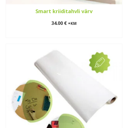
Smart kriiditahvli värv
34.00
€
+KM
LISA KORVI