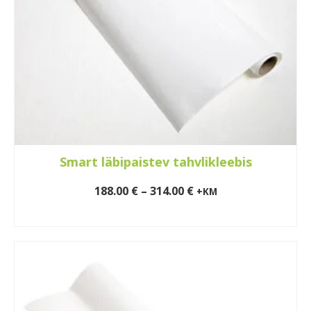
chosen
on
the
product
page
Smart läbipaistev tahvlikleebis
Price
188.00
€
–
314.00
€
+KM
range:
VALI
188.00 €
This
through
product
314.00 €
has
multiple
variants.