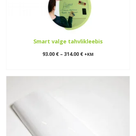
Smart valge tahvlikleebis
Price
93.00
€
–
314.00
€
+KM
range:
VALI
93.00 €
This
through
product
314.00 €
has
multiple
variants.
The
options
may
be