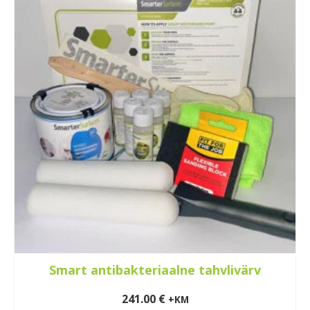
multiple
variants.
The
options
may
be
chosen
on
the
product
page
Smart antibakteriaalne tahvlivärv
241.00
€
+KM