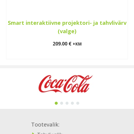
Smart interaktiivne projektori- ja tahvlivärv
(valge)
209.00
€
+KM
LOE EDASI
Tootevalik: