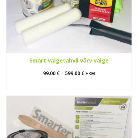
Smart valgetahvli värv valge
Price
99.00
€
–
599.00
€
+KM
range:
VALI
99.00 €
This
through
product
599.00 €
has
multiple
variants.
The
options