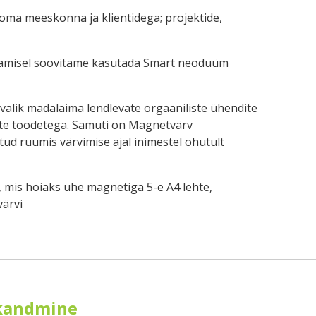
oma meeskonna ja klientidega; projektide,
amisel soovitame kasutada Smart neodüüm
alik madalaima lendlevate orgaaniliste ühendite
ate toodetega. Samuti on Magnetvärv
tud ruumis värvimise ajal inimestel ohutult
 mis hoiaks ühe magnetiga 5-e A4 lehte,
ärvi
 kandmine