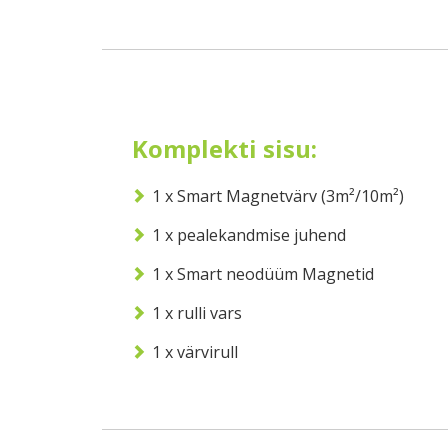
Komplekti sisu:
1 x Smart Magnetvärv (3m²/10m²)
1 x pealekandmise juhend
1 x Smart neodüüm Magnetid
1 x rulli vars
1 x värvirull