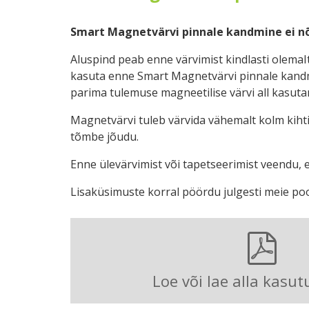
Smart Magnetvärvi pinnale kandmine ei nõu
Aluspind peab enne värvimist kindlasti olemaIt
kasuta enne Smart Magnetvärvi pinnale kandmi
parima tulemuse magneetilise värvi all kasuta
Magnetvärvi tuleb värvida vähemalt kolm kihti
tõmbe jõudu.
Enne ülevärvimist või tapetseerimist veendu, 
Lisaküsimuste korral pöördu julgesti meie poo
Loe või lae alla kasu