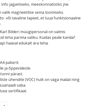
s, info jagamiseks, meeskonnatööks jne.
 valik magneetilise seina loomiseks.
to- või tavaline tapeet, et luua funktsionaalne
.
 Karl Bilderi müügipersonal on valmis
id teha parima valiku. Kuidas peale kanda?
tapi haaval edukalt ära teha.
A4 paberit.
le ja õppevideole.
 tunni pärast.
liste ühendite (VOC) hulk on väga madal ning
tsüanaadi vaba.
use sertifikaat.