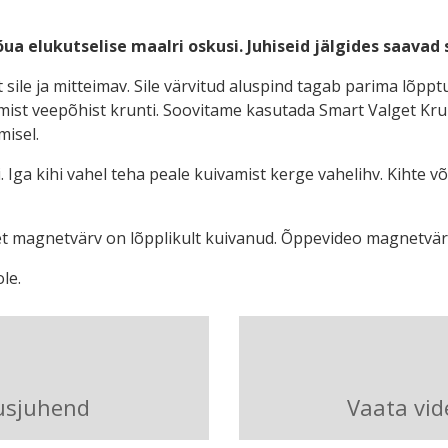
a elukutselise maalri oskusi. Juhiseid jälgides saavad
 sile ja mitteimav. Sile värvitud aluspind tagab parima lõpp
st veepõhist krunti. Soovitame kasutada Smart Valget Krunt
misel.
. Iga kihi vahel teha peale kuivamist kerge vahelihv. Kihte
et magnetvärv on lõpplikult kuivanud. Õppevideo magnetvärvi
le.
tusjuhend
Vaata vid