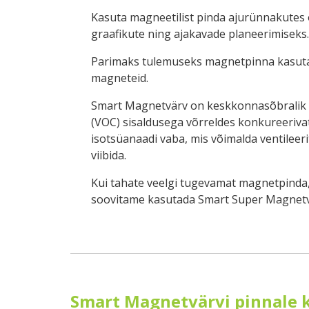
Kasuta magneetilist pinda ajurünnakutes 
graafikute ning ajakavade planeerimiseks.
Parimaks tulemuseks magnetpinna kasut
magneteid.
Smart Magnetvärv on keskkonnasõbralik v
(VOC) sisaldusega võrreldes konkureeriv
isotsüanaadi vaba, mis võimalda ventileeri
viibida.
Kui tahate veelgi tugevamat magnetpinda,
soovitame kasutada Smart Super Magnetv
Smart Magnetvärvi pinnale