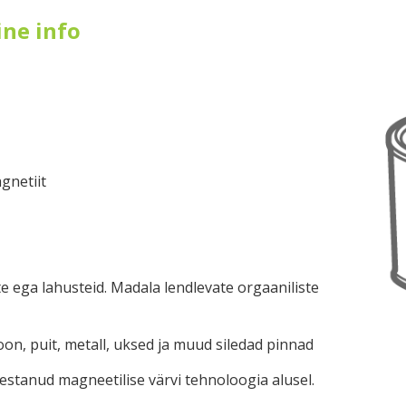
ine info
gnetiit
e ega lahusteid. Madala lendlevate orgaaniliste
oon, puit, metall, uksed ja muud siledad pinnad
stanud magneetilise värvi tehnoloogia alusel.