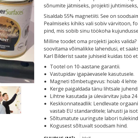
sõnumite jätmiseks, projekti juhtimisek
Sisaldab 55% magnetiiti. See on soodsaim
Pealmiseks kihiks vali sobiv värvitoon, fo
pind, mis sobib sinu töökoha kujundusse
Milline toodet oma projekti jaoks valida?
soovitama võimalikke lahendusi, et saaks
Karl Bilderist saate juhiseid kuidas töö e
Tootel on 10-aastane garantii.
Vastupidav igapäevasele kasutusele.
Magneti tõmbetugevus: hoiab 4 lehte 
Kerge paigaldada tänu lihtsale juhendi
Lihtne kasutada ja ülevärvitav juba 24
Keskkonnateadlik: Lendlevate orgaani
vastab EU standarditele; lahusti ja iso
Sõltumatute uuringute labori tulekindl
Kogusest sõltuvalt soodsam hind.