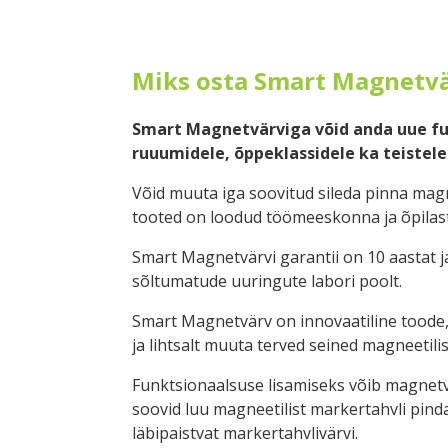
Miks osta Smart Magnetvä
Smart Magnetvärviga võid anda uue fu
ruuumidele, õppeklassidele ka teistel
Võid muuta iga soovitud sileda pinna magn
tooted on loodud töömeeskonna ja õpilast
Smart Magnetvärvi garantii on 10 aastat ja
sõltumatude uuringute labori poolt.
Smart Magnetvärv on innovaatiline toode, 
ja lihtsalt muuta terved seined magneetili
Funktsionaalsuse lisamiseks võib magnetvä
soovid luu magneetilist markertahvli pinda
läbipaistvat markertahvlivärvi.