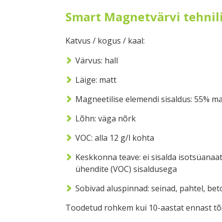
Smart Magnetvärvi tehnil
Katvus / kogus / kaal:
Värvus: hall
Läige: matt
Magneetilise elemendi sisaldus: 55% ma
Lõhn: väga nõrk
VOC: alla 12 g/l kohta
Keskkonna teave: ei sisalda isotsüanaat
ühendite (VOC) sisaldusega
Sobivad aluspinnad: seinad, pahtel, bet
Toodetud rohkem kui 10-aastat ennast tõe