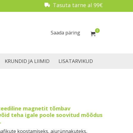
Tasuta tarne al 99€
0
Saada päring
KRUNDID JA LIIMID
LISATARVIKUD
eediline magnetit tõmbav
a võid teha igale poole soovitud mõõdus
.
aafikute koostamiseks, ajurünnakuteks,