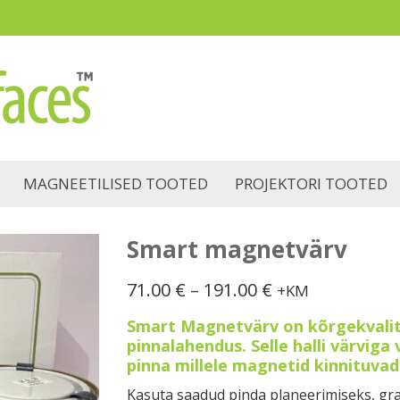
MAGNEETILISED TOOTED
PROJEKTORI TOOTED
Smart magnetvärv
Price
71.00
€
–
191.00
€
+KM
range:
Smart Magnetvärv on kõrgekvalit
71.00 €
pinnalahendus. Selle halli värvig
through
pinna millele magnetid kinnituvad
191.00 €
Kasuta saadud pinda planeerimiseks, gr