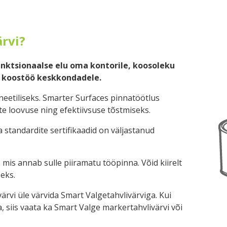
rvi?
nktsionaalse elu oma kontorile, koosoleku
e koostöö keskkondadele.
eetiliseks. Smarter Surfaces pinnatöötlus
e loovuse ning efektiivsuse tõstmiseks.
 standardite sertifikaadid on väljastanud
mis annab sulle piiramatu tööpinna. Võid kiirelt
seks.
rvi üle värvida Smart Valgetahvlivärviga. Kui
, siis vaata ka Smart Valge markertahvlivärvi või