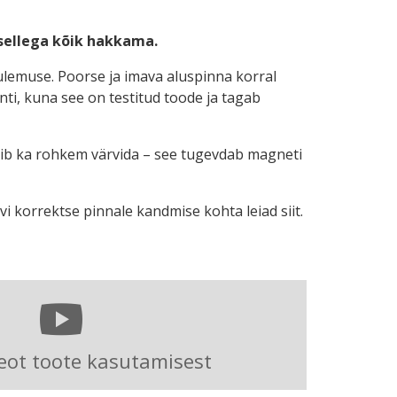
 sellega kõik hakkama.
tulemuse. Poorse ja imava aluspinna korral
i, kuna see on testitud toode ja tagab
 võib ka rohkem värvida – see tugevdab magneti
 korrektse pinnale kandmise kohta leiad siit.
eot toote kasutamisest