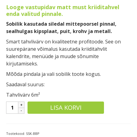
Looge vastupidav matt must kriiditahvel
enda valitud pinnale.
Sobilik kasutada siledal mittepoorsel pinnal,
sealhulgas kipsplaat, puit, krohv ja metall.
Smart tahvlivärv on kvaliteetne profitoode. See on
suurepärane võimalus kasutada kriiditahvlit
kalendrite, menüüde ja muude sõnumite
kirjutamiseks.
Mõõda pindala ja vali sobilik toote kogus.
Saadaval suurus:
Tahvlivärv 6m²
Smart
LISA KORVI
kriiditahvli
värv
kogus
Tootekood:
SSK-BBP