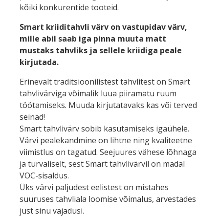
kõiki konkurentide tooteid.
Smart kriiditahvli värv on vastupidav värv,
mille abil saab iga pinna muuta matt
mustaks tahvliks ja sellele kriidiga peale
kirjutada.
Erinevalt traditsioonilistest tahvlitest on Smart
tahvlivärviga võimalik luua piiramatu ruum
töötamiseks. Muuda kirjutatavaks kas või terved
seinad!
Smart tahvlivärv sobib kasutamiseks igaühele.
Värvi pealekandmine on lihtne ning kvaliteetne
viimistlus on tagatud. Seejuures vähese lõhnaga
ja turvaliselt, sest Smart tahvlivärvil on madal
VOC-sisaldus.
Üks värvi paljudest eelistest on mistahes
suuruses tahvliala loomise võimalus, arvestades
just sinu vajadusi.