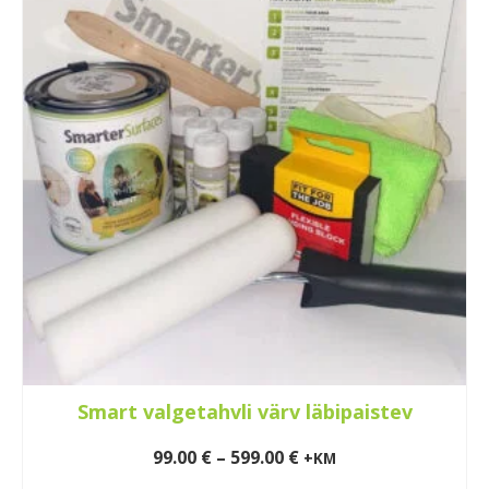
Smart valgetahvli värv läbipaistev
Price
99.00
€
–
599.00
€
+KM
range: