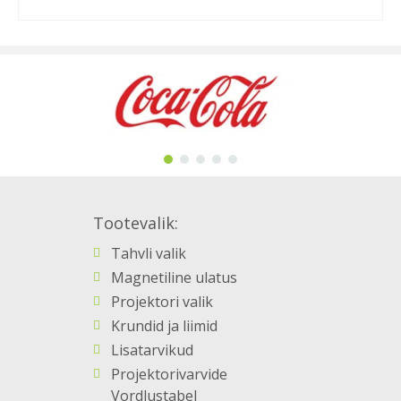
VALI
99.00 €
This
through
product
599.00 €
has
multiple
variants.
The
options
may
be
Tootevalik:
chosen
on
Tahvli valik
the
Magnetiline ulatus
product
Projektori valik
page
Krundid ja liimid
Lisatarvikud
Projektorivarvide
Vordlustabel