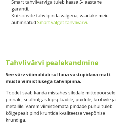
Smart tahvlivärviga tuleb kaasa 5- aastane
garantii.
Kui soovite tahvlipinda valgena, vaadake meie
auhinnatud
Smart valget tahvlivärvi.
Tahvlivärvi pealekandmine
See värv võimaldab sul luua vastupidava matt
musta viimistlusega tahvlipinna.
Toodet saab kanda mistahes siledale mittepoorsele
pinnale, sealhulgas kipsplaadile, puidule, krohvile ja
metallile. Varem viimistlemata pindade puhul tuleb
kõigepealt pind kruntida kvaliteetse veepõhise
krundiga.