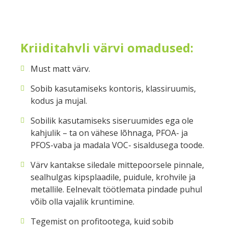
Kriiditahvli värvi omadused:
Must matt värv.
Sobib kasutamiseks kontoris, klassiruumis,
kodus ja mujal.
Sobilik kasutamiseks siseruumides ega ole
kahjulik – ta on vähese lõhnaga, PFOA- ja
PFOS-vaba ja madala VOC- sisaldusega toode.
Värv kantakse siledale mittepoorsele pinnale,
sealhulgas kipsplaadile, puidule, krohvile ja
metallile. Eelnevalt töötlemata pindade puhul
võib olla vajalik kruntimine.
Tegemist on profitootega, kuid sobib