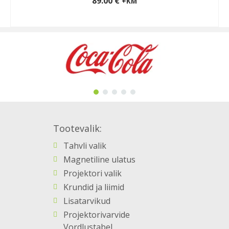
89.00
€
+KM
LISA KORVI
Tootevalik:
Tahvli valik
Magnetiline ulatus
Projektori valik
Krundid ja liimid
Lisatarvikud
Projektorivarvide
Vordlustabel