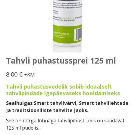
Tahvli puhastussprei 125 ml
8.00
€
+KM
Tahvli puhastusvedelik sobib ideaalselt
tahvlipindade igapäevaseks hooldamiseks
Sealhulgas Smart tahvlivärvi, Smart tahvlilehtede
ja traditsiooniliste tahvlite jaoks.
See on nõrga lõhnaga tahvlipihusti, mis on saadaval
125 ml pudelis.