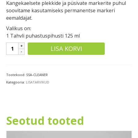
Kangekaelsete plekkide ja püsivate markerite puhul
soovitame kasutamiseks permanentse markeri
eemaldajat.
Valikus on:
1 Tahvli puhastuspihusti 125 ml
Tahvli
LISA KORVI
puhastussprei
125
ml
kogus
Tootekood:
SSA-CLEANER
Kategooria:
LISATARVIKUD
Seotud tooted