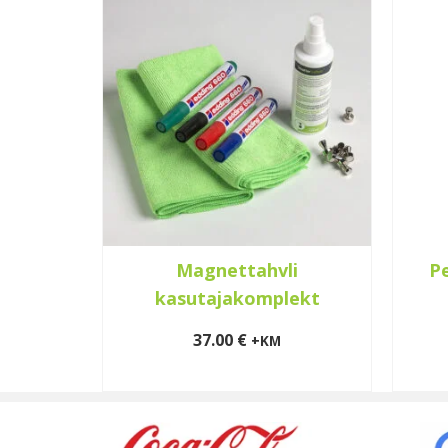
omplekt
Magnettahvli
P
kasutajakomplekt
37.00
€
+KM
LISA KORVI