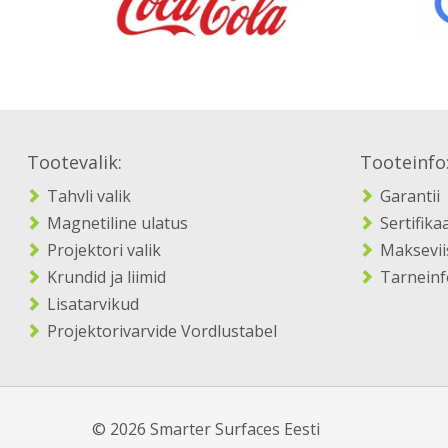
Tootevalik:
Tooteinfo
Tahvli valik
Garantii
Magnetiline ulatus
Sertifika
Projektori valik
Maksevii
Krundid ja liimid
Tarneinf
Lisatarvikud
Projektorivarvide Vordlustabel
© 2026 Smarter Surfaces Eesti