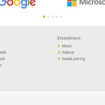
:
Ettevõttest:
Meist
adid
Videod
sid
Saada päring
o