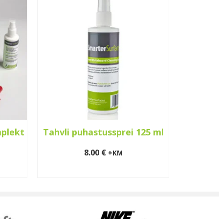
mplekt
Tahvli puhastussprei 125 ml
Pr
tahv
8.00
€
+KM
LISA KORVI