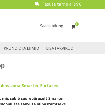
Tasuta tarne al 99€
0
Saada päring
KRUNDID JA LIIMID
LISATARVIKUD
pp
 puhastama Smarter Surfaces
, mis sobib suurepäraselt Smarter
tsiooniliste tahvlite puhastamiseks.