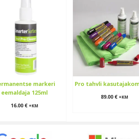
ermanentse markeri
Pro tahvli kasutajako
eemaldaja 125ml
89.00
€
+KM
16.00
€
+KM
LISA KORVI
LISA KORVI