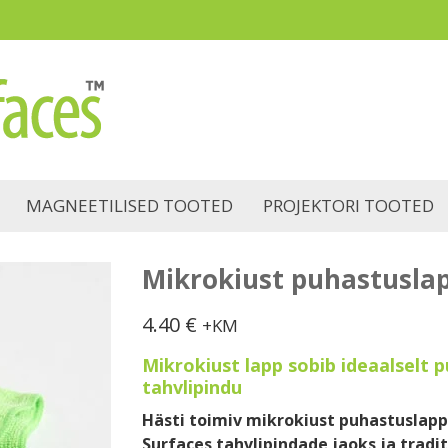
MAGNEETILISED TOOTED
PROJEKTORI TOOTED
Mikrokiust puhastusla
4.40
€
+KM
Mikrokiust lapp sobib ideaalselt
tahvlipindu
Hästi toimiv mikrokiust puhastuslapp
Surfaces tahvlipindade jaoks ja tradi