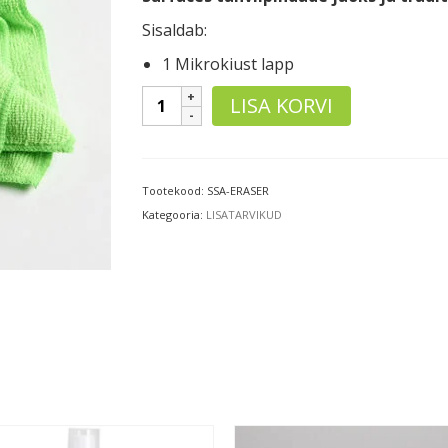
Sisaldab:
1 Mikrokiust lapp
Mikrokiust
LISA KORVI
puhastuslapp
kogus
Tootekood:
SSA-ERASER
Kategooria:
LISATARVIKUD